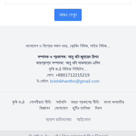
আরও দেখুন
বাংলাদেশ ও বিশ্বের সকল খবর, ব্রেকিং নিউজ, লাইভ নিউজ...
সম্পাদক ও প্রকাশক: আবু মনি জুবায়েদ রিপন
ভারপ্রাপ্ত সম্পাদক: আবু মনি সাকলায়েন এলিন
কৃষি কণ্ঠ মিডিয়া লিমিটেড...
ফোন: +8801712215219
ই-মেইল:
krishikhantho@gmail.com
কৃষি কণ্ঠ
গোপনীয়তা নীতি
শর্তাবলি
মহড়া প্রকাশের নীতি
বাংলা কনভার্টার
বিজ্ঞাপন
যোগাযোগ
ছুটির তালিকা
দিবস
অ্যাপ ডাউনলোড
আইফোন