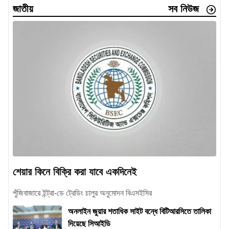
জাতীয়
সব নিউজ
শেয়ার কিনে বিক্রি করা যাবে একদিনেই
পুঁজিবাজারে ইন্ট্রা-ডে ট্রেডিং চালুর অনুমোদন বিএসইসির
অনলাইন জুয়ার শতাধিক সাইট বন্ধে বিটিআরসিতে তালিকা
দিয়েছে সিআইডি