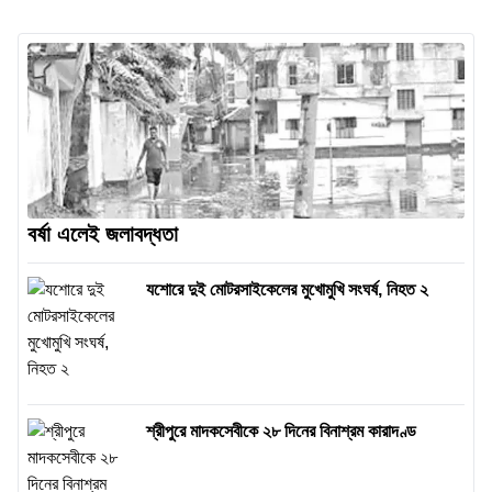
বর্ষা এলেই জলাবদ্ধতা
যশোরে দুই মোটরসাইকেলের মুখোমুখি সংঘর্ষ, নিহত ২
শ্রীপুরে মাদকসেবীকে ২৮ দিনের বিনাশ্রম কারাদণ্ড