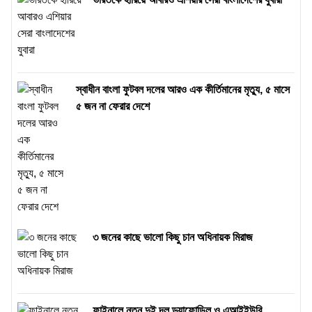
স্বাধীন বাংলা ফুটবল দলের আরও এক কীর্তিমানের মৃত্যু, ৫ মাসে
৫ জন না ফেরার দেশে
৩ জনের কাছে ভালো কিছু চান অধিনায়ক মিরাজ
ফাইনালে নতুন দুই দল ড্যাফোডিল ও এআইইউবি