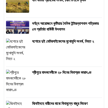
ধান কাটার শ্রমিকের সংকট, চরম বিপাকে কৃষক
বর্ণাঢ্য আয়োজনে কুষ্টিয়ায় দৈনিক ইন্টারন্যাশনাল পত্রিকার
৫ম প্রতিষ্ঠা বার্ষিকী উদযাপন
যশোরে দুই মোটরসাইকেলের মুখোমুখি সংঘর্ষ, নিহত ২
শ্রীপুরে মাদকসেবীকে ২৮ দিনের বিনাশ্রম কারাদণ্ড
ঝিনাইদহে নারীদের মাঝে বিনামূল্যে বাছুর বিতরণ