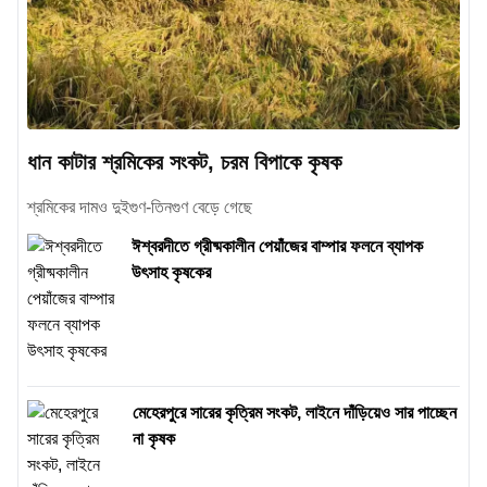
ধান কাটার শ্রমিকের সংকট, চরম বিপাকে কৃষক
শ্রমিকের দামও দুইগুণ-তিনগুণ বেড়ে গেছে
ঈশ্বরদীতে গ্রীষ্মকালীন পেয়াঁজের বাম্পার ফলনে ব্যাপক
উৎসাহ কৃষকের
মেহেরপুরে সারের কৃত্রিম সংকট, লাইনে দাঁড়িয়েও সার পাচ্ছেন
না কৃষক