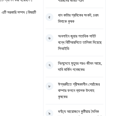
পরিষদের কমিটি গঠন
। এটি সরকারি সম্পদ।বিষয়টি
ধান কাটার শ্রমিকের সংকট, চরম
৫
বিপাকে কৃষক
অনলাইন জুয়ার শতাধিক সাইট
৬
বন্ধে বিটিআরসিতে তালিকা দিয়েছে
সিআইডি
নিঃসন্দেহে মৃত্যুর পরও জীবন আছে,
৭
দাবি মার্কিন গবেষকের
ঈশ্বরদীতে গ্রীষ্মকালীন পেয়াঁজের
৮
বাম্পার ফলনে ব্যাপক উৎসাহ
কৃষকের
বর্ণাঢ্য আয়োজনে কুষ্টিয়ায় দৈনিক
৯