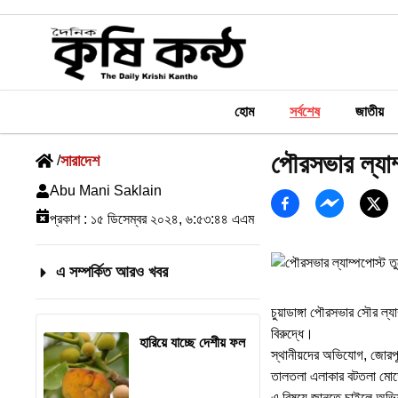
হোম
সর্বশেষ
জাতীয়
পৌরসভার ল্যাম
সারাদেশ
/
Abu Mani Saklain
প্রকাশ :
১৫ ডিসেম্বর ২০২৪, ৬:৫৩:৪৪ এএম
এ সম্পর্কিত আরও খবর
চুয়াডাঙ্গা পৌরসভার সৌর ল্য
বিরুদ্ধে।
হারিয়ে যাচ্ছে দেশীয় ফল
স্থানীয়দের অভিযোগ, জোরপূর্
তালতলা এলাকার বটতলা মোড়ে
এ বিষয়ে জানতে চাইলে অভিযুক