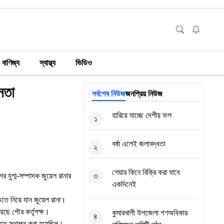
বাণিজ্য
স্বাস্থ্য
ভিডিও
েতা
সর্বশেষ নিউজ
জনপ্রিয় নিউজ
হারিয়ে যাচ্ছে দেশীয় ফল
১
বর্ষা এলেই জলাবদ্ধতা
২
শেয়ার কিনে বিক্রি করা যাবে
র যুগ্ম-সম্পাদক জুয়েল রানার
৩
একদিনেই
ড়িতে নিয়ে যান জুয়েল রানা।
েছে পৌর কর্তৃপক্ষ।
কুমারখালী উপজেলা গণঅধিকার
৪
জমিতে স্থাপন করা হয়েছিল।